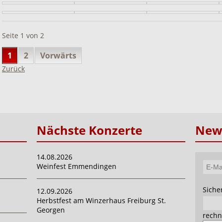
Seite 1 von 2
1
2
Vorwärts
Zurück
Nächste Konzerte
News
14.08.2026
Weinfest Emmendingen
E-
Mail-
Pflich
Siche
12.09.2026
Adres
Herbstfest am Winzerhaus Freiburg St.
Georgen
rechn