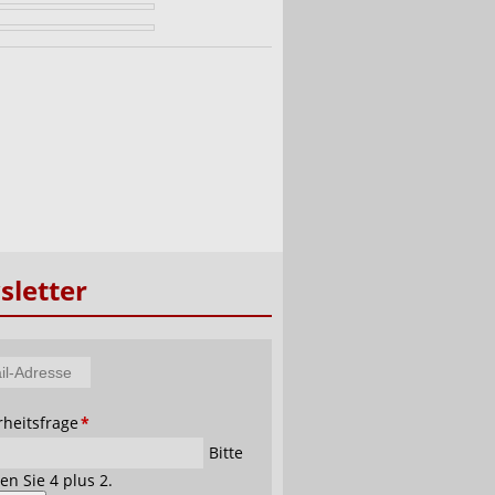
letter
tfeld
rheitsfrage
*
se
Bitte
en Sie 4 plus 2.