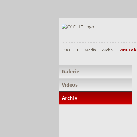
XX CULT
Media
Archiv
2016 Lah
Navigation
Galerie
überspringen
Videos
Archiv