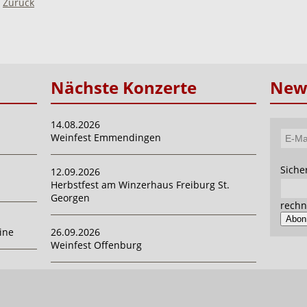
Zurück
Nächste Konzerte
News
14.08.2026
Weinfest Emmendingen
E-
Mail-
Pflich
Siche
12.09.2026
Adres
Herbstfest am Winzerhaus Freiburg St.
Georgen
rechn
Abon
ine
26.09.2026
Weinfest Offenburg