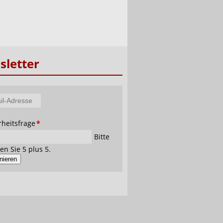
letter
tfeld
rheitsfrage
*
se
Bitte
en Sie 5 plus 5.
nieren