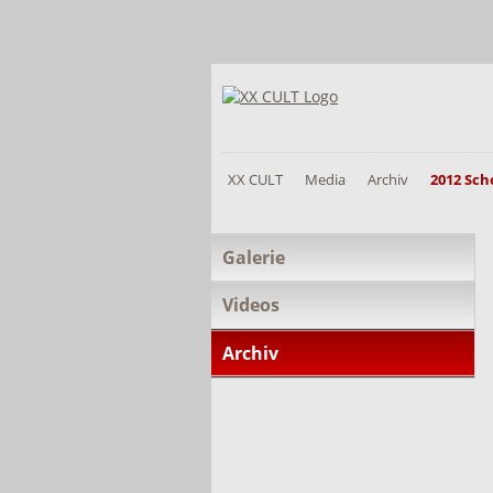
XX CULT
Media
Archiv
2012 Sch
Navigation
Galerie
überspringen
Videos
Archiv