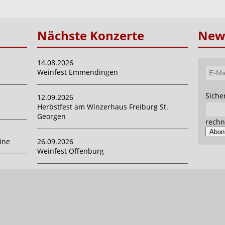
Nächste Konzerte
News
14.08.2026
Weinfest Emmendingen
E-
Mail-
Pflich
Siche
12.09.2026
Adres
Herbstfest am Winzerhaus Freiburg St.
Georgen
rechn
Abon
ine
26.09.2026
Weinfest Offenburg