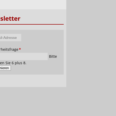
letter
tfeld
rheitsfrage
*
se
Bitte
en Sie 6 plus 8.
nieren