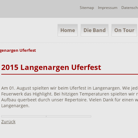
Navigation
Sitemap
Impressum
Datensch
überspringen
Navigation
Home
Die Band
On Tour
überspringen
genargen Uferfest
2015 Langenargen Uferfest
Am 01. August spielten wir beim Uferfest in Langenargen. Wie jede
Feuerwerk das Highlight. Bei hitzigen Temperaturen spielten wi
Aufbau querbeet durch unser Repertoire. Vielen Dank für einen
Langenargen.
Zurück