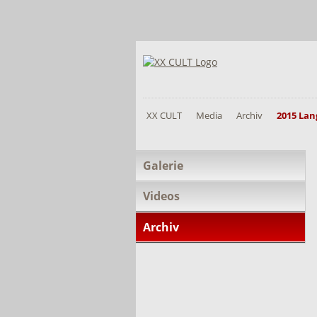
XX CULT
Media
Archiv
2015 Lan
Navigation
Galerie
überspringen
Videos
Archiv