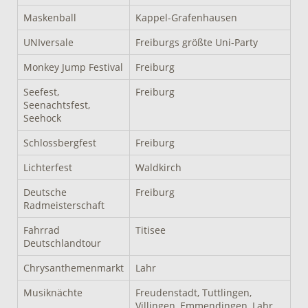
Maskenball
Kappel-Grafenhausen
UNIversale
Freiburgs größte Uni-Party
Monkey Jump Festival
Freiburg
Seefest,
Freiburg
Seenachtsfest,
Seehock
Schlossbergfest
Freiburg
Lichterfest
Waldkirch
Deutsche
Freiburg
Radmeisterschaft
Fahrrad
Titisee
Deutschlandtour
Chrysanthemenmarkt
Lahr
Musiknächte
Freudenstadt, Tuttlingen,
Villingen, Emmendingen, Lahr,