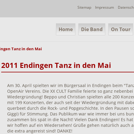
Navigation
Sitemap
Impressum
Datensch
überspringen
Navigation
Home
Die Band
On Tour
überspringen
ingen Tanz in den Mai
2011 Endingen Tanz in den Mai
Am 30. April spielten wir im Bürgersaal in Endingen beim "Tan
OpenAir Vereins. Die XX CULT Familie feierte so ganz nebenbei 
Wiedergründung! Beppo und Christian spielten alle 200 Konz
mit 199 Konzerten, der auch seit der Wiedergründung mit dabei
querbeet durch die Rock- und Popgeschichte. In den Pausen sor
Giggi) für Stimmung. Das Publikum war wie immer bei uns bunt
zusammen bis spät in die Nacht! Vielen Dank Endingen! Es hat
wir hoffen auf ein Wiedersehen! Grüße gehen natürlich auch a
die extra angereist sind! DANKE!