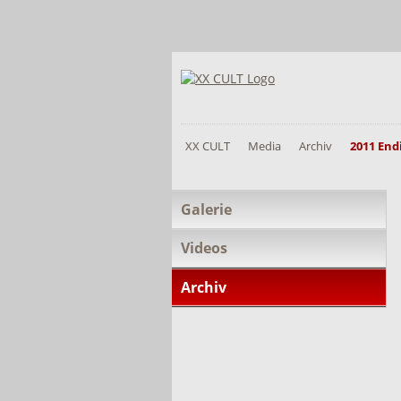
XX CULT
Media
Archiv
2011 End
Navigation
Galerie
überspringen
Videos
Archiv