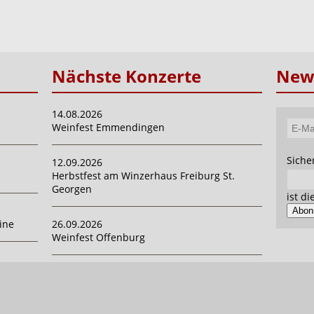
Nächste Konzerte
News
14.08.2026
Weinfest Emmendingen
E-
Mail-
Pflich
Siche
12.09.2026
Adres
Herbstfest am Winzerhaus Freiburg St.
Georgen
ist d
Abon
ine
26.09.2026
Weinfest Offenburg