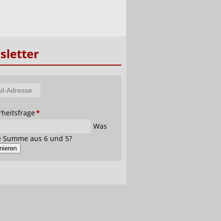
letter
tfeld
rheitsfrage
*
se
Was
ie Summe aus 6 und 5?
nieren