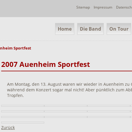
Navigation
Sitemap
Impressum
Datensch
überspringen
Navigation
Home
Die Band
On Tour
überspringen
nheim Sportfest
2007 Auenheim Sportfest
Am Montag, den 13. August waren wir wieder in Auenheim zu G
während dem Konzert sogar mal nicht! Aber pünktlich zum Abb
Tropfen.
Zurück