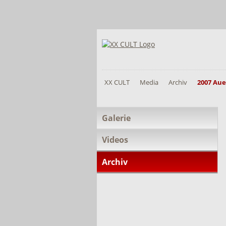
XX CULT
Media
Archiv
2007 Aue
Navigation
Galerie
überspringen
Videos
Archiv