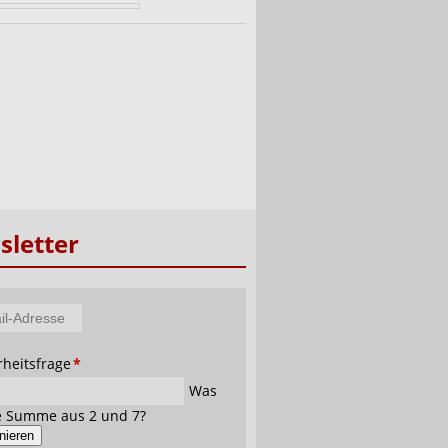
letter
tfeld
rheitsfrage
*
se
Was
ie Summe aus 2 und 7?
nieren