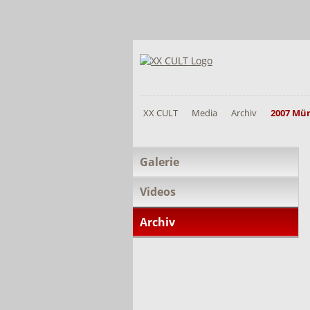
XX CULT
Media
Archiv
2007 Mün
Navigation
Galerie
überspringen
Videos
Archiv