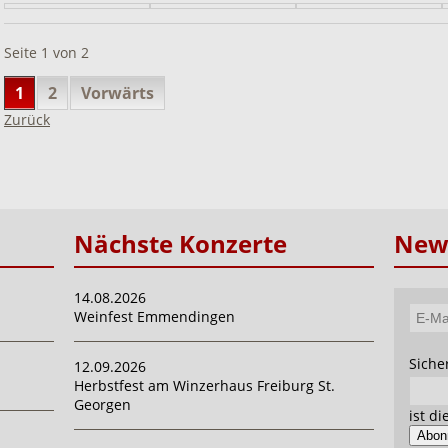
Seite 1 von 2
1
2
Vorwärts
Zurück
Nächste Konzerte
News
14.08.2026
Weinfest Emmendingen
E-
Mail-
Pflich
Siche
12.09.2026
Adres
Herbstfest am Winzerhaus Freiburg St.
Georgen
ist d
Abon