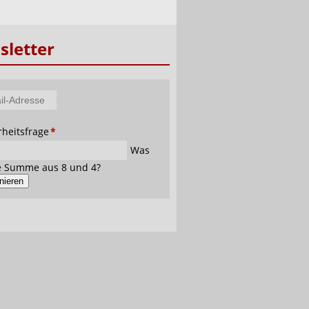
letter
tfeld
rheitsfrage
*
se
Was
ie Summe aus 8 und 4?
nieren