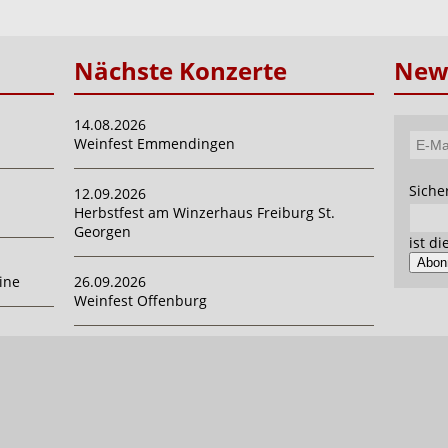
Nächste Konzerte
News
14.08.2026
Weinfest Emmendingen
E-
Mail-
Pflich
Siche
12.09.2026
Adres
Herbstfest am Winzerhaus Freiburg St.
Georgen
ist d
Abon
ine
26.09.2026
Weinfest Offenburg