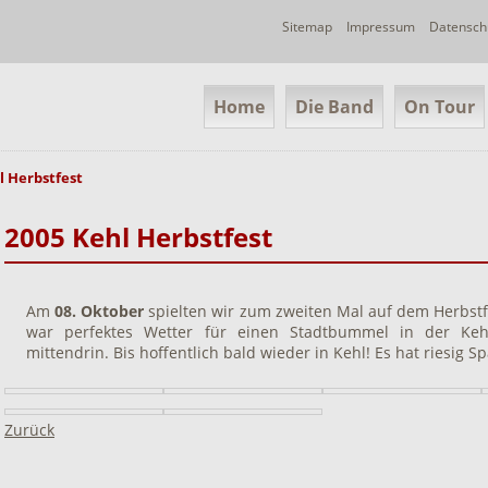
Navigation
Sitemap
Impressum
Datensch
überspringen
Navigation
Home
Die Band
On Tour
überspringen
l Herbstfest
2005 Kehl Herbstfest
Am
08. Oktober
spielten wir zum zweiten Mal auf dem Herbstfes
war perfektes Wetter für einen Stadtbummel in der Keh
mittendrin. Bis hoffentlich bald wieder in Kehl! Es hat riesig 
Zurück