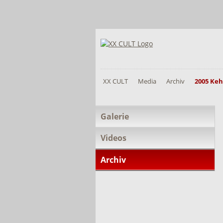
XX CULT
Media
Archiv
2005 Keh
Navigation
Galerie
überspringen
Videos
Archiv