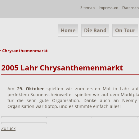
Navigation
Sitemap
Impressum
Datensch
überspringen
Navigation
Home
Die Band
On Tour
überspringen
hr Chrysanthemenmarkt
2005 Lahr Chrysanthemenmarkt
Am
29. Oktober
spielten wir zum ersten Mal in Lahr au
perfektem Sonnenscheinwetter spielten wir auf dem Marktplat
für die sehr gute Organisation. Danke auch an Neomy 
Organisation war tiptop, und es stimmte einfach alles!
Zurück