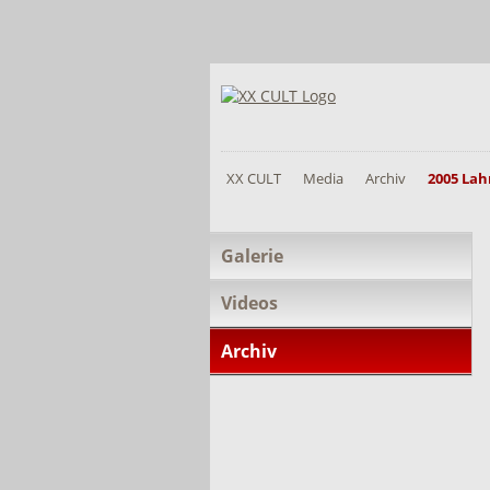
XX CULT
Media
Archiv
2005 La
Navigation
Galerie
überspringen
Videos
Archiv