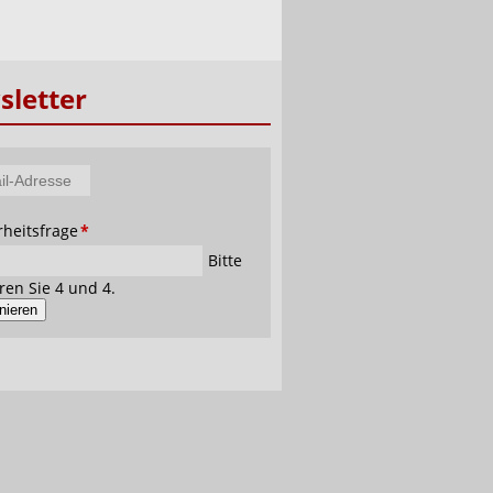
letter
tfeld
rheitsfrage
*
se
Bitte
ren Sie 4 und 4.
nieren