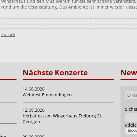
Winzerhaus und den Musikverein für die sehr schöne Veranstaltu
rund um die Veranstaltung. Das Ambiente ist immer wieder klasse
Zurück
Nächste Konzerte
News
14.08.2026
Weinfest Emmendingen
E-
Mail-
Pflich
Siche
12.09.2026
Adres
Herbstfest am Winzerhaus Freiburg St.
Georgen
addie
Abon
ine
26.09.2026