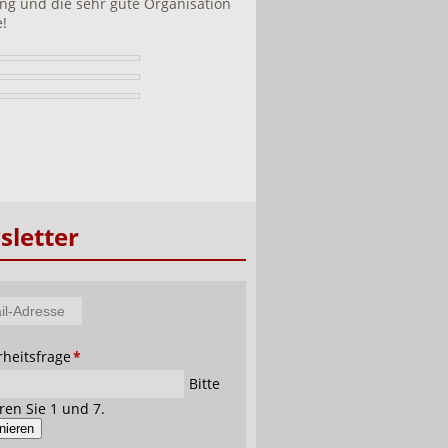
ng und die sehr gute Organisation
!
letter
tfeld
rheitsfrage
*
se
Bitte
ren Sie 1 und 7.
nieren