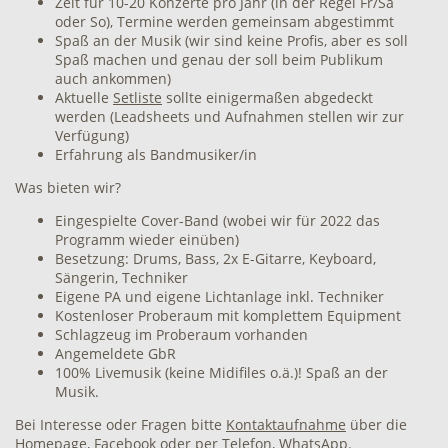
Zeit für 10-20 Konzerte pro Jahr (in der Regel Fr/Sa
oder So), Termine werden gemeinsam abgestimmt
Spaß an der Musik (wir sind keine Profis, aber es soll
Spaß machen und genau der soll beim Publikum
auch ankommen)
Aktuelle
Setliste
sollte einigermaßen abgedeckt
werden (Leadsheets und Aufnahmen stellen wir zur
Verfügung)
Erfahrung als Bandmusiker/in
Was bieten wir?
Eingespielte Cover-Band (wobei wir für 2022 das
Programm wieder einüben)
Besetzung: Drums, Bass, 2x E-Gitarre, Keyboard,
Sängerin, Techniker
Eigene PA und eigene Lichtanlage inkl. Techniker
Kostenloser Proberaum mit komplettem Equipment
Schlagzeug im Proberaum vorhanden
Angemeldete GbR
100% Livemusik (keine Midifiles o.ä.)! Spaß an der
Musik.
Bei Interesse oder Fragen bitte
Kontaktaufnahme
über die
Homepage,
Facebook
oder per Telefon, WhatsApp.