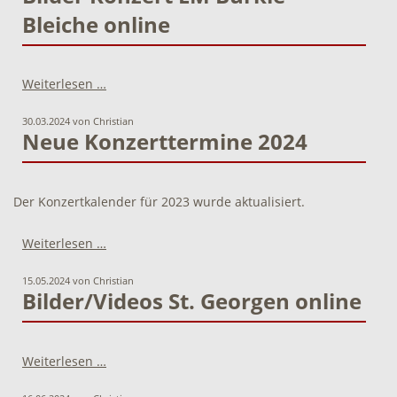
Bleiche online
Bilder
Weiterlesen …
Konzert
EM
30.03.2024
von Christian
Bürkle-
Neue Konzerttermine 2024
Bleiche
online
Der Konzertkalender für 2023 wurde aktualisiert.
Neue
Weiterlesen …
Konzerttermine
2024
15.05.2024
von Christian
Bilder/Videos St. Georgen online
Bilder/Videos
Weiterlesen …
St.
Georgen