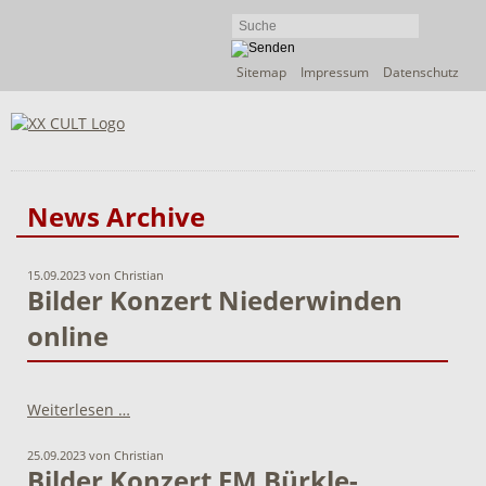
Navigation
Sitemap
Impressum
Datenschutz
überspringen
News Archive
15.09.2023
von Christian
Bilder Konzert Niederwinden
online
Bilder
Weiterlesen …
Konzert
Niederwinden
25.09.2023
von Christian
online
Bilder Konzert EM Bürkle-