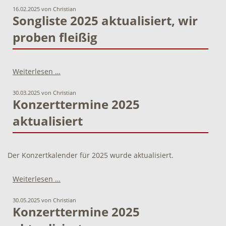
Georgen
16.02.2025
von Christian
online
Songliste 2025 aktualisiert, wir
proben fleißig
Songliste
Weiterlesen …
2025
aktualisiert,
30.03.2025
von Christian
wir
Konzerttermine 2025
proben
aktualisiert
fleißig
Der Konzertkalender für 2025 wurde aktualisiert.
Konzerttermine
Weiterlesen …
2025
aktualisiert
30.05.2025
von Christian
Konzerttermine 2025