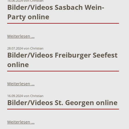
16.06.2024
von Christian
online
Bilder/Videos Sasbach Wein-
Party online
Bilder/Videos
Weiterlesen …
Sasbach
Wein-
28.07.2024
von Christian
Party
Bilder/Videos Freiburger Seefest
online
online
Bilder/Videos
Weiterlesen …
Freiburger
Seefest
16.09.2024
von Christian
online
Bilder/Videos St. Georgen online
Bilder/Videos
Weiterlesen …
St.