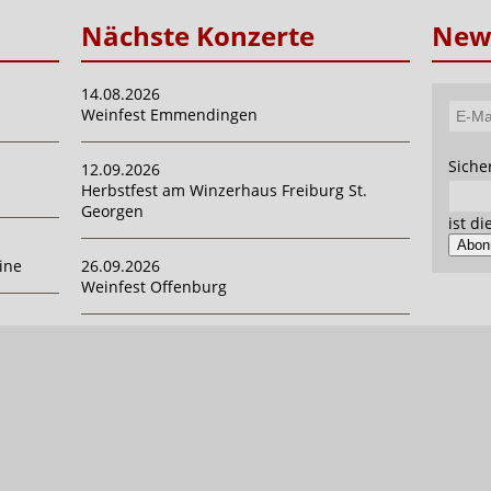
Nächste Konzerte
News
14.08.2026
Weinfest Emmendingen
E-
Mail-
Pflich
Siche
12.09.2026
Adres
Herbstfest am Winzerhaus Freiburg St.
Georgen
ist d
Abon
ine
26.09.2026
Weinfest Offenburg