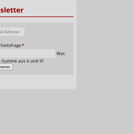
letter
tfeld
rheitsfrage
*
se
Was
ie Summe aus 6 und 9?
nieren