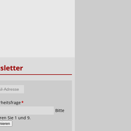
letter
tfeld
rheitsfrage
*
se
Bitte
ren Sie 1 und 9.
nieren