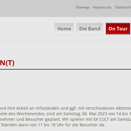
Navigation
Sitemap
Impressum
Datensch
überspringen
Navigation
Home
Die Band
On Tour
überspringen
N(T)
d ihre Arbeit an Infoständen und ggf. mit verschiedenen Aktione
eile des Wochenendes, sind am Samstag, 06. Mai 2023 von 14 bis 18 
lnehmer und Besucher geplant. Wir spielen mit XX CULT am Samst
 Ständen dann von 11 bis 18 Uhr für die Besucher da.