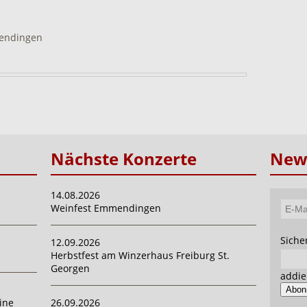
mendingen
Nächste Konzerte
News
14.08.2026
Weinfest Emmendingen
E-
Mail-
Pflich
Siche
12.09.2026
Adres
Herbstfest am Winzerhaus Freiburg St.
Georgen
addie
Abon
ine
26.09.2026